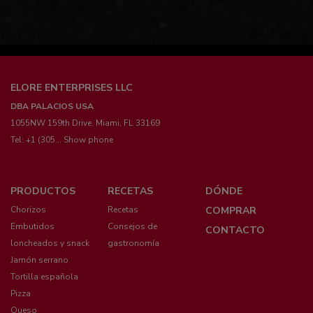
ELORE ENTERPRISES LLC
DBA PALACIOS USA
1055NW 159th Drive. Miami, FL 33169
Tel:
+1 (305... Show phone
Menú
PRODUCTOS
RECETAS
DÓNDE
pie
Chorizos
Recetas
COMPRAR
Embutidos
Consejos de
CONTACTO
loncheados y snack
gastronomía
Jamón serrano
Tortilla española
Pizza
Queso