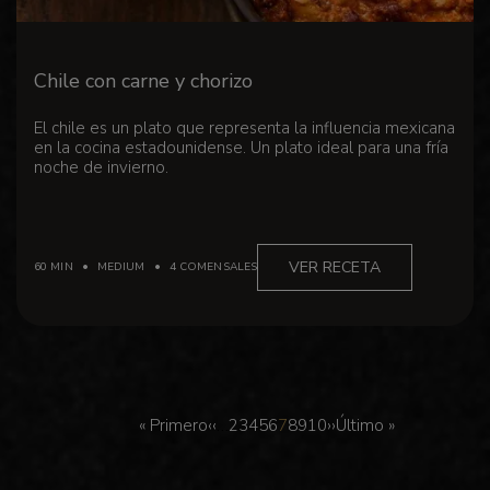
Chile con carne y chorizo
El chile es un plato que representa la influencia mexicana
en la cocina estadounidense. Un plato ideal para una fría
noche de invierno.
VER RECETA
60 MIN
MEDIUM
4 COMENSALES
Paginación
Primera
Página
Page
Page
Page
Page
Page
Page
Page
Page
Page
Siguiente
Última
…
« Primero
‹‹
2
3
4
5
6
7
8
9
10
››
Último »
página
anterior
página
página