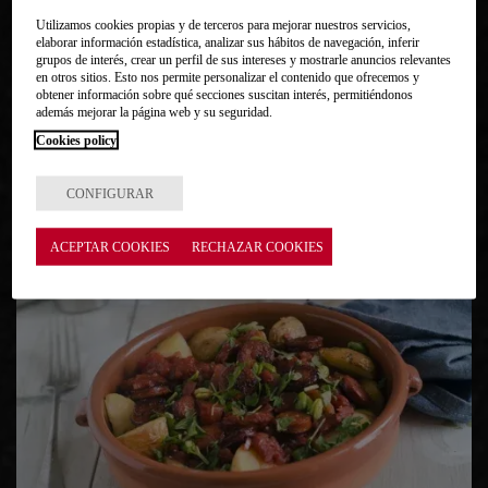
Si todavía no has probado las croquetas de chorizo ​​no
Utilizamos cookies propias y de terceros para mejorar nuestros servicios,
sabes lo que te pierdes. Tomar nota.
elaborar información estadística, analizar sus hábitos de navegación, inferir
grupos de interés, crear un perfil de sus intereses y mostrarle anuncios relevantes
en otros sitios. Esto nos permite personalizar el contenido que ofrecemos y
obtener información sobre qué secciones suscitan interés, permitiéndonos
además mejorar la página web y su seguridad.
VER RECETA
15 MIN
EASY
4 COMENSALES
Cookies policy
CONFIGURAR
ACEPTAR COOKIES
RECHAZAR COOKIES