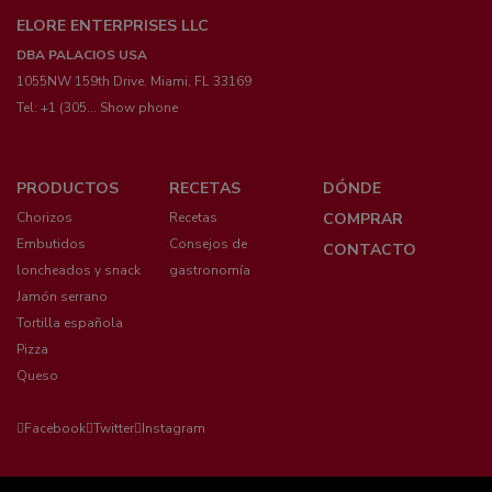
ELORE ENTERPRISES LLC
DBA PALACIOS USA
1055NW 159th Drive. Miami, FL 33169
Tel:
+1 (305... Show phone
Menú
PRODUCTOS
RECETAS
DÓNDE
pie
Chorizos
Recetas
COMPRAR
Embutidos
Consejos de
CONTACTO
loncheados y snack
gastronomía
Jamón serrano
Tortilla española
Pizza
Queso
Facebook
Twitter
Instagram