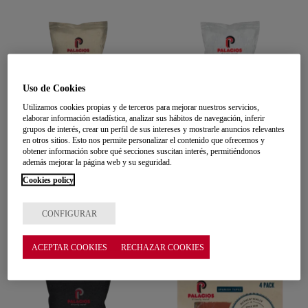
Uso de Cookies
Utilizamos cookies propias y de terceros para mejorar nuestros servicios,
elaborar información estadística, analizar sus hábitos de navegación, inferir
grupos de interés, crear un perfil de sus intereses y mostrarle anuncios relevantes
en otros sitios. Esto nos permite personalizar el contenido que ofrecemos y
obtener información sobre qué secciones suscitan interés, permitiéndonos
además mejorar la página web y su seguridad.
Cookies policy
Chorizo original 7,9 oz
Chorizo ecológico 7,05
CONFIGURAR
oz
ACEPTAR COOKIES
RECHAZAR COOKIES