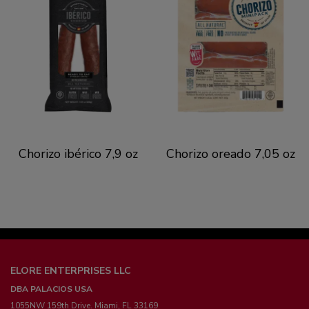
Chorizo ibérico 7,9 oz
Chorizo oreado 7,05 oz
ELORE ENTERPRISES LLC
DBA PALACIOS USA
1055NW 159th Drive. Miami, FL 33169