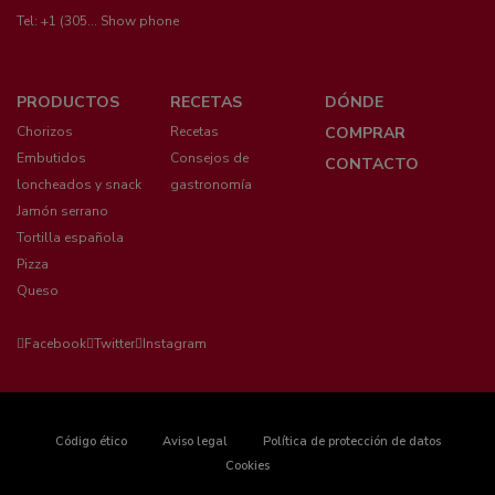
Tel:
+1 (305... Show phone
Menú
PRODUCTOS
RECETAS
DÓNDE
pie
Chorizos
Recetas
COMPRAR
Embutidos
Consejos de
CONTACTO
loncheados y snack
gastronomía
Jamón serrano
Tortilla española
Pizza
Queso
Facebook
Twitter
Instagram
Pie
Código ético
Aviso legal
Política de protección de datos
Cookies
de